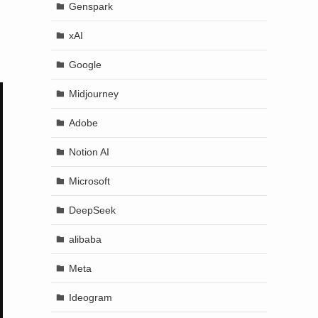
Genspark
xAI
Google
Midjourney
Adobe
Notion AI
Microsoft
DeepSeek
alibaba
Meta
Ideogram