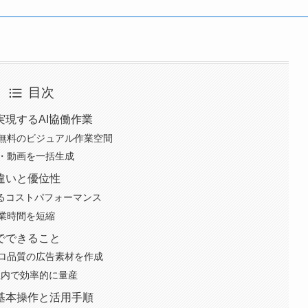
目次
スで実現するAI協働作業
無料のビジュアル作業空間
・動画を一括生成
違いと優位性
分かるコストパフォーマンス
業時間を短縮
esでできること
ロ品質の広告素材を作成
社内で効率的に量産
sの基本操作と活用手順