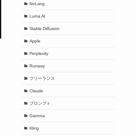
NoLang
Luma AI
Stable Diffusion
Apple
Perplexity
Runway
フリーランス
Claude
プロンプト
Gamma
Kling