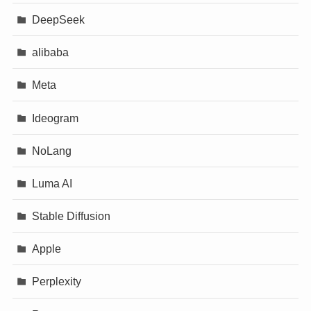
DeepSeek
alibaba
Meta
Ideogram
NoLang
Luma AI
Stable Diffusion
Apple
Perplexity