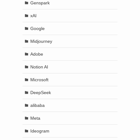
Genspark
xAI
Google
Midjourney
Adobe
Notion AI
Microsoft
DeepSeek
alibaba
Meta
Ideogram