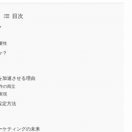
目次
？
要性
か？
を加速させる理由
作の両立
実現
と設定方法
ーケティングの未来