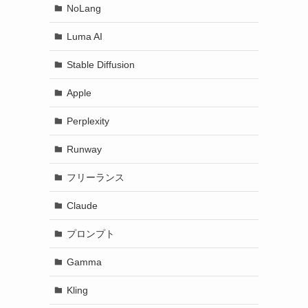
NoLang
Luma AI
Stable Diffusion
Apple
Perplexity
Runway
フリーランス
Claude
プロンプト
Gamma
Kling