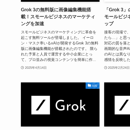
Grok 3の無料版に画像編集機能搭
「Grok 
載！スモールビジネスのマーケティ
モールビジ
ングを加速
ップ
スモールビジネスのマーケティングに革命を
接客の現場で
起こす無料ツールが登場しました。 イーロ
たら…」と思っ
ン・マスク率いるxAIが開発するGrok 3の無料
対応の質を落
版に画像編集機能が搭載されたのです。 限ら
画期的な音声AI
れた予算と人員で運営する中小企業にとっ
のAIとは異な
て、プロ並みの視覚コンテンツを簡単に作...
感情を反映した
2025年4月14日
2025年2月24日
xAI