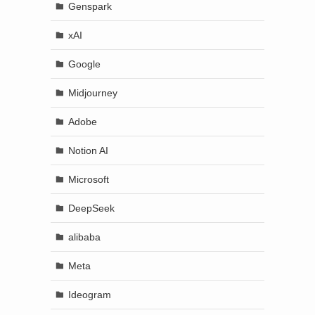
Genspark
xAI
Google
Midjourney
Adobe
Notion AI
Microsoft
DeepSeek
alibaba
Meta
Ideogram