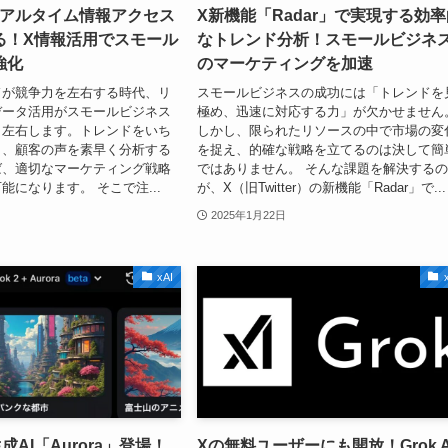
Iのリアルタイム情報アクセス
X新機能「Radar」で実現する効
る！X情報活用でスモール
なトレンド分析！スモールビジネ
強化
のマーケティングを加速
ドが競争力を左右する時代、リ
スモールビジネスの成功には「トレンドを
データ活用がスモールビジネス
極め、迅速に対応する力」が欠かせません
く左右します。トレンドをいち
しかし、限られたリソースの中で市場の変
し、顧客の声を素早く分析する
を捉え、的確な戦略を立てるのは決して簡
ば、適切なマーケティング戦略
ではありません。 そんな課題を解決する
能になります。 そこで注...
が、X（旧Twitter）の新機能「Radar」で...
2025年1月22日
xAI
成AI「Aurora」登場！
Xの無料ユーザーにも開放！Grok A