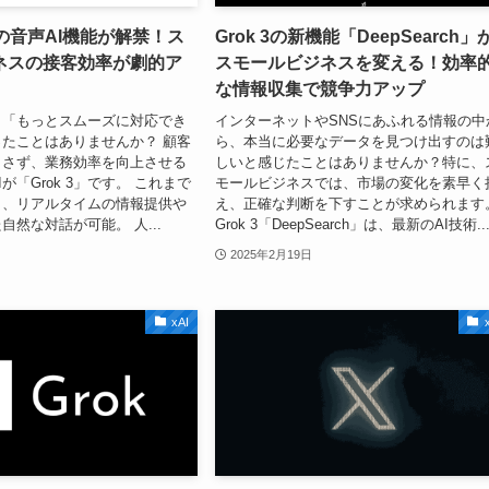
3」の音声AI機能が解禁！ス
Grok 3の新機能「DeepSearch」
ネスの接客効率が劇的ア
スモールビジネスを変える！効率
な情報収集で競争力アップ
、「もっとスムーズに対応でき
インターネットやSNSにあふれる情報の中
たことはありませんか？ 顧客
ら、本当に必要なデータを見つけ出すのは
とさず、業務効率を向上させる
しいと感じたことはありませんか？特に、
が「Grok 3」です。 これまで
モールビジネスでは、市場の変化を素早く
り、リアルタイムの情報提供や
え、正確な判断を下すことが求められます
自然な対話が可能。 人...
Grok 3「DeepSearch」は、最新のAI技術..
2025年2月19日
xAI