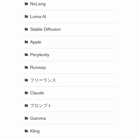
NoLang
Luma AI
Stable Diffusion
Apple
Perplexity
Runway
フリーランス
Claude
プロンプト
Gamma
Kling