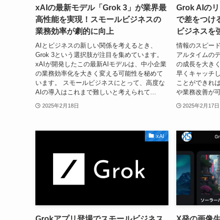
xAIの最新モデル「Grok 3」が業界最
Grok A
高性能を実現！スモールビジネスの
で差をつけ
業務効率が劇的に向上
ビジネスを
AIとビジネスの新しい関係を考えるとき、
情報のスピー
Grok 3という選択肢が注目を集めています。
アルタイムの
xAIが開発したこの最新AIモデルは、中小企業
の成長を大き
の業務効率化を大きく変える可能性を秘めて
早くキャッチ
います。 スモールビジネスにとって、高度な
ことができれ
AIの導入はこれまで難しいと考えられて...
や業務改善が可
2025年2月18日
2025年2月17日
xAI
Grokアプリ登場でスモールビジネス
X発の画像生