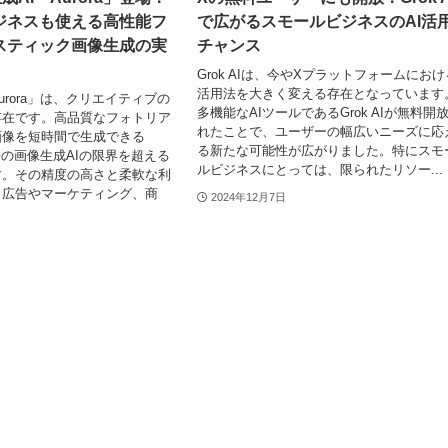
ジネスも使える高性能フ
で広がるスモールビジネスのAI活
スティック画像生成の実
チャンス
Grok AIは、今やXプラットフォームにおけ
活用法を大きく変える存在となっています
urora」は、クリエイティブの
多機能なAIツールであるGrok AIが無料開
存在です。高品質なフォトリア
れたことで、ユーザーの幅広いニーズに応
画像を短時間で生成できる
る新たな可能性が広がりました。特にスモ
従来の画像生成AIの限界を超える
ルビジネスにとっては、限られたリソー...
す。その精度の高さと柔軟な利
、広告やマーケティング、商
2024年12月7日