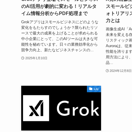
のAI活用が劇的に変わる！リアルタ
スモールビ
イム情報分析からPDF処理まで
ォトリアリ
力とは
Grokアプリはスモールビジネスにどのような
変化をもたらすのでしょうか？限られたリソ
画像生成AI「A
ースで最大の成果を上げることが求められる
未来を変える
中小企業にとって、このAIツールは大きな可
リスティック
能性を秘めています。日々の業務効率化から
Auroraは、
競争力向上、新たなビジネスチャンスの...
性能を誇りま
用方法により
2025年1月10日
品...
2024年12月8日
xAI